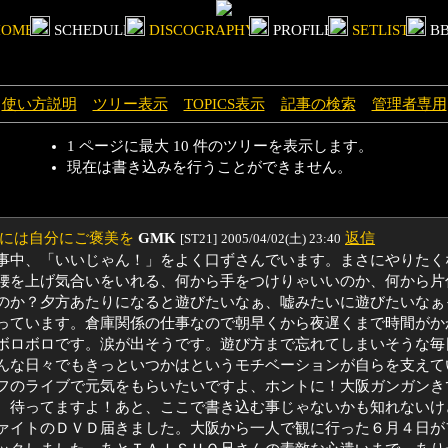
使い方説明
ツリー表示
TOPICS表示
記事の検索
管理者専用
1 ページに最大 10 件のツリーを表示します。
現在は書き込みを行うことができません。
には自分にご褒美を
GMK
返信
[ST21]
2005/04/02(土) 23:40
事中、「いいじゃん！」をよく口ずさんでいます。まさにやりたく
腰を上げ気合いをいれる、何から手をつけりゃいいのか、何から片
のか？夕方あたりになると遊びたいなぁ、嘘みたいに遊びたいなぁ
っています。倉庫関係の仕事なので朝早くから夜遅くまで時間がか
ボロボロです。涙が出そうです。遊び方まで忘れてしまいそうな毎
んな日々でもきっといつかはというモチベーションが自らを支えて
フのライブで元気をもらいたいですよ、ホントに！大阪ガンガンき
。待ってますよ！あと、ここで書き込む事じゃないかも知れないけ
ァイトのＤＶＤ届きました。大阪から一人で観に行った６月４日が