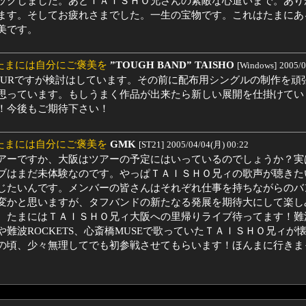
ックしました。あとＴＡＩＳＨＯ兄さんの素敵な心遣いまで。あり
ます。そしてお疲れさまでした。一生の宝物です。これはたまにあ
美です。
:たまには自分にご褒美を
”TOUGH BAND” TAISHO
[Windows]
2005/0
OURですが検討はしています。その前に配布用シングルの制作を頑
思っています。もしうまく作品が出来たら新しい展開を仕掛けてい
！今後もご期待下さい！
:たまには自分にご褒美を
GMK
[ST21]
2005/04/04(月) 00:22
アーですか、大阪はツアーの予定にはいっているのでしょうか？実
ブはまだ未体験なのです。やっぱＴＡＩＳＨＯ兄ィの歌声が聴きた
じたいんです。メンバーの皆さんはそれぞれ仕事を持ちながらのバ
変かと思いますが、タフバンドの新たなる発展を期待大にして楽し
。たまにはＴＡＩＳＨＯ兄ィ大阪への里帰りライブ待ってます！難
や難波ROCKETS、心斎橋MUSEで歌っていたＴＡＩＳＨＯ兄ィが
の頃、少々無理してでも初参戦させてもらいます！ほんまに行きま