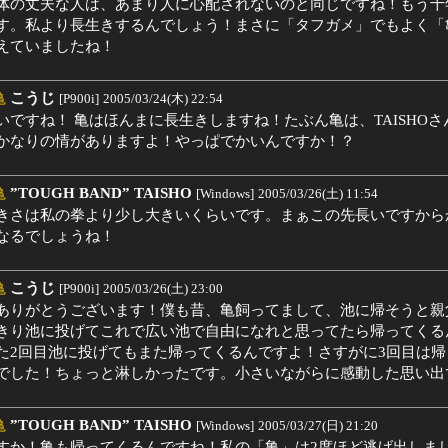
体の丈夫な人は、あまり人に心配されないのと同じですね！もう十
す。私より長生きするんでしょう！まさに「タフガメ」でもよく「
えていましたね！
亀
こうじ
[P900i]
2005/03/24(木) 22:54
いですね！ 亀はほんまに長生きしますね！たぶん亀は、TAISHOさ
かなりの情がありますよ！やっぱでかいんですか！？
亀
”TOUGH BAND” TAISHO
[Windows]
2005/03/26(土) 11:54
きさは私の拳より少し大きいくらいです。まぁこの先長いですから
なるでしょうね！
亀
こうじ
[P900i]
2005/03/26(土) 23:00
ありがとうございます！僕も昔、亀飼ってまして、池に帰そうと親
きり池に投げてこれで広い池で自由になれと思ってたら帰ってくる
た2回目池に投げてもまた帰ってくるんですよ！さすがに3回目は帰
でした！ちょっと淋しかったです。小さいながらに感動した思い出
亀
”TOUGH BAND” TAISHO
[Windows]
2005/03/27(日) 21:20
すか！亀も帰ってくるんですね！私の「亀」は2度ほど逃げ出しま