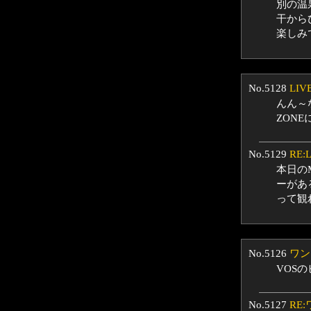
別の温
干から
楽しみ
No.5128
LIV
んん～
ZON
No.5129
RE:
本日の
ーがあ
って観
No.5126
ワン
VOS
No.5127
RE