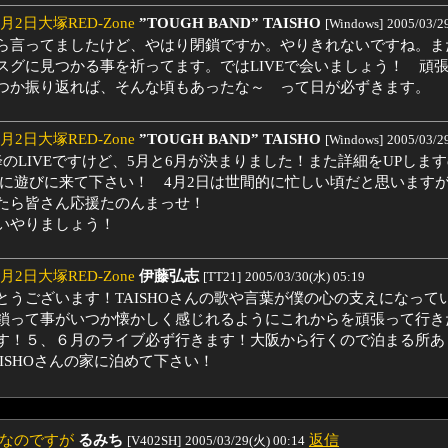
4月2日大塚RED-Zone
”TOUGH BAND” TAISHO
[Windows]
2005/03/2
ら言ってましたけど、やはり閉鎖ですか。やりきれないですね。ま
スグに見つかる事を祈ってます。ではLIVEで会いましょう！ 頑
つか振り返れば、そんな頃もあったな～ って日が必ずきます。
4月2日大塚RED-Zone
”TOUGH BAND” TAISHO
[Windows]
2005/03/2
降のLIVEですけど、5月と6月が決まりました！また詳細をUPしま
VEに遊びに来て下さい！ 4月2日は世間的に忙しい頃だと思います
たら皆さん応援たのんまっせ！
いやりましょう！
4月2日大塚RED-Zone
伊藤弘志
[TT21]
2005/03/30(水) 05:19
とうございます！TAISHOさんの歌や言葉が僕の心の支えになって
鎖って事がいつか懐かしく感じれるようにこれからを頑張って行き
す！５、６月のライブ必ず行きます！大阪から行くので泊まる所あ
AISHOさんの家に泊めて下さい！
なのですが
るみち
返信
[V402SH]
2005/03/29(火) 00:14