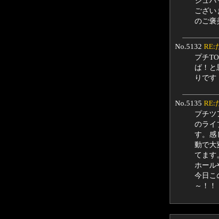
シュバ
ござい
のご褒
No.5132
RE
プチT
ば！と
りです
No.5135
RE
プチツ
のライ
す。感
動で大
てます
ホール
今日こ
～！！