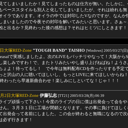
見てしまいましたか！見てしまったものは仕方が無い。たしかに、
もベーススタイルも別人と化してしまいましたが、それは紛れも無く
オイラであります。オイラの中では封印したVなのですが、なんか
しまいましたので今夜その封印を解いてみたいと思います。さぁ～
凶と出るか？見終わった後の感想は？それはヒミツにしときます！
日大塚RED-Zone
”TOUGH BAND” TAISHO
[Windows]
2005/03/27(日)
heasalで実感しましたよ。次のLIVEもバッチリやなって！大阪からSU
し楽しみですわ！で、またトリみたいやし盛り上げねばね！ようさ
ちょよ！待ってるし！ で今年は無料配布CDを作ったりする予定
っと沢山の人に聴いてほしいし、もっとLIVEに来てほしいからね
Eが終わったら早速新曲合わせ！楽しみにしといてな！じゃ！！！
4月2日大塚RED-Zone
伊藤弘志
[TT21]
2005/03/28(月) 06:39
ライブ頑張って下さい！今度のライブの日に僕は出発会って会をや
せん。３月３１日に工場が閉鎖となります。その事に負けてほしく
て出発会って名前にしました。この会が終わると無職になるので次
は必ず行きます！