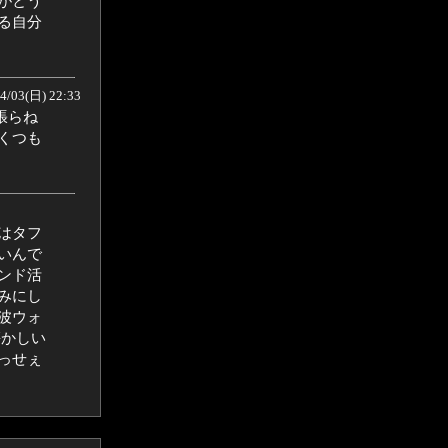
がとう
る自分
4/03(日) 22:33
張らね
くつも
はタフ
いんで
ンド活
みにし
波ウォ
懐かしい
っせぇ