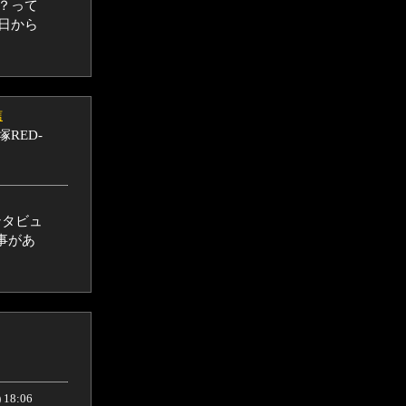
？って
日から
信
RED-
ンタビュ
事があ
 18:06