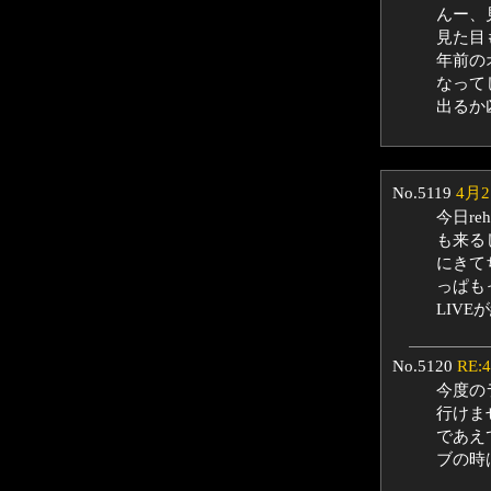
んー、
見た目
年前の
なって
出るか
No.5119
4月2
今日re
も来る
にきて
っぱも
LIV
No.5120
RE:
今度の
行けま
であえ
ブの時