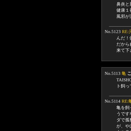
鼻炎と
健康１
風邪が
No.5123
RE
んだ！
だから
来て下
No.5113
亀
TAI
ト飼っ
No.5114
RE:
亀を飼
うです
ダで孤
が、や