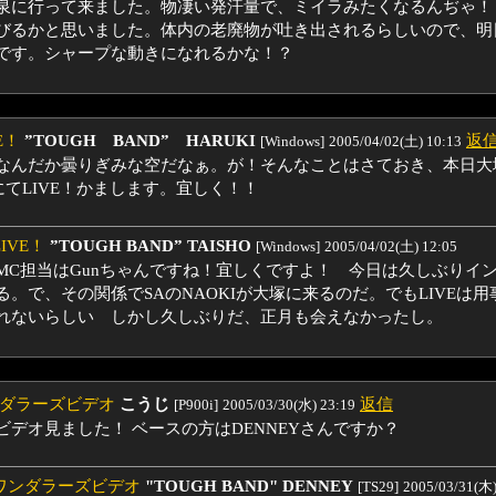
泉に行って来ました。物凄い発汗量で、ミイラみたくなるんぢゃ！
びるかと思いました。体内の老廃物が吐き出されるらしいので、明
です。シャープな動きになれるかな！？
E！
”TOUGH BAND” HARUKI
返
[Windows]
2005/04/02(土) 10:13
なんだか曇りぎみな空だなぁ。が！そんなことはさておき、本日大塚
EにてLIVE！かまします。宜しく！！
LIVE！
”TOUGH BAND” TAISHO
[Windows]
2005/04/02(土) 12:05
MC担当はGunちゃんですね！宜しくですよ！ 今日は久しぶりイ
る。で、その関係でSAのNAOKIが大塚に来るのだ。でもLIVEは用
れないらしい しかし久しぶりだ、正月も会えなかったし。
ダラーズビデオ
こうじ
返信
[P900i]
2005/03/30(水) 23:19
のビデオ見ました！ ベースの方はDENNEYさんですか？
:ワンダラーズビデオ
"TOUGH BAND" DENNEY
[TS29]
2005/03/31(木)