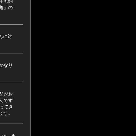
年も飼
亀」の
んに対
かなり
父がお
んです
ってき
です。
した。そ