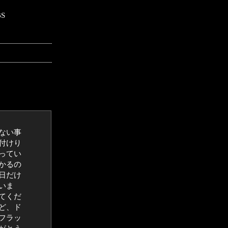
ない事
付けり
ってい
かるの
日だけ
いま
てくだ
ど、ド
フラッ