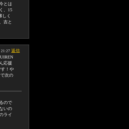
今とは
、15
懐しく
、吉と
返信
 21:27
IREN
ん応援
です！や
！で次の
るので
ないの
のライ