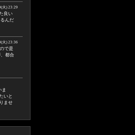
9(火) 23:29
た良い
張るんだ
9(火) 23:36
すので是
が、都合
いま
たいと
りませ