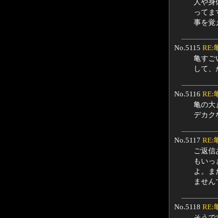
人や身
ってま
事を覚
No.5115
RE:
亀すご
して、
No.5116
RE:
亀の大
デカク
No.5117
RE:
ご返信
もいっ
よ。ま
ません
No.5118
RE:
そうで