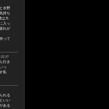
と水野
気持ち
腰は大
に入っ
疲れが
持って
 22:37
ら行き
いっ
です私
られる
といい
がある