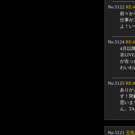
No.5122
RE:
前々か
仕事が
よ！い
No.5124
RE:
4月以
非LI
が合っ
わいわ
No.5125
RE:
ありが
す！閉
思いま
ん。T
No.5121
元気