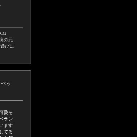
…
3:32
病の元
に遊びに
かペッ
可愛そ
ベラン
います
してる