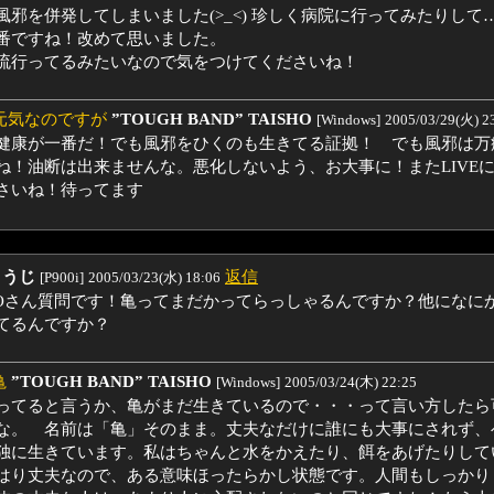
風邪を併発してしまいました(>_<) 珍しく病院に行ってみたりして
番ですね！改めて思いました。
流行ってるみたいなので気をつけてくださいね！
:元気なのですが
”TOUGH BAND” TAISHO
[Windows]
2005/03/29(火) 2
健康が一番だ！でも風邪をひくのも生きてる証拠！ でも風邪は万
ね！油断は出来ませんな。悪化しないよう、お大事に！またLIVE
さいね！待ってます
こうじ
返信
[P900i]
2005/03/23(水) 18:06
SHOさん質問です！亀ってまだかってらっしゃるんですか？他になに
てるんですか？
亀
”TOUGH BAND” TAISHO
[Windows]
2005/03/24(木) 22:25
ってると言うか、亀がまだ生きているので・・・って言い方したら
な。 名前は「亀」そのまま。丈夫なだけに誰にも大事にされず、
独に生きています。私はちゃんと水をかえたり、餌をあげたりして
はり丈夫なので、ある意味ほったらかし状態です。人間もしっかり