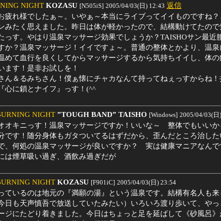
NING NIGHT
KOZASU
返信
[N505iS]
2005/04/03(日) 12:43
お疲れ様でしたぁ～。いやぁ～本当にライブってイイものですね？
ンみたく思えました。昨日は体が軽かったので、結構動けてたので
たっす。やはり温泉マッサージ効果でしょうか？TAISHOサン最近
すか？温泉マッサージ！イイですょ～。普通の整体とかより、温泉
温めて血行を良くしてからマッサージするから気持ちイイし、体の
います！是非お試しを！
さん＆るみちさん！僕ぁ懐にチャカなんて持ってねぇっすからね！
『心に鎖とナイフ』っす！(^^ゞ
BURNING NIGHT
”TOUGH BAND” TAISHO
[Windows]
2005/04/03(日)
オオキニっす！温泉マッサージですか！いいな～ 整体でもいいか
分です！随分身体もガタついてるはずだから、歪んだところ治した
で、何処の温泉マッサージが良いですか？ 実は健康マニアなん
には煙草吸い過ぎ、酒飲み過ぎだが
BURNING NIGHT
KOZASU
[F901iC]
2005/04/03(日) 23:54
っているのは地元の『満願の湯』という温泉です。結構有名人も来
今日も天声慎吾で放送していたみたい）いろいろ渡り歩いて、やっ
ージにたどり着きました。今日はちょっと足を延ばして《砂風呂》